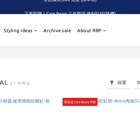
下單即贈！Care Bears 三色熊頭 便利貼組(隨機)
全館滿$2,000 免運 (限本島)
首次！！滿額再送Care Baears 山海渡假小熊盲包
Styling ideas
Archive sale
About RRP
全館滿$2,000 免運 (限本島)
VAL
篩選
21 件商品
買就送 Care Bears 吊飾