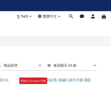
$
TWD
繁體中文
商品排序
每頁顯示 24 個
買就送 Care Bears 吊飾