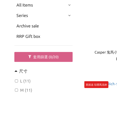
All Items
Series
Archive sale
RRP Gift box
Casper 鬼
套用篩選
(0/20)
尺寸
L (11)
買就送 琺瑯馬克杯
M (11)