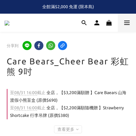
全館滿$2,000 免運 (限本島)
全館滿$2,000 免運 (限本島)
下單即贈！Care Bears 三色熊頭 便利貼組(隨機)
首次！！滿額再送Care Baears 山海渡假小熊盲包
分享到
全館滿$2,000 免運 (限本島)
Care Bears_Cheer Bear 彩虹
熊 9吋
至
08/31 16:00
截止
全店，【$3,200滿額贈 】Care Baears 山海
渡假小熊盲盒 (原價$690)
至
08/31 16:00
截止
全店，【$2,200滿額隨機贈 】Strawberry
Shortcake 行李吊牌 (原價$380)
查看更多