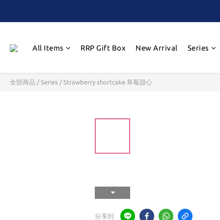
All Items
RRP Gift Box
New Arrival
Series
全部商品
/
Series
/
Strawberry shortcake 草莓甜心
分享到