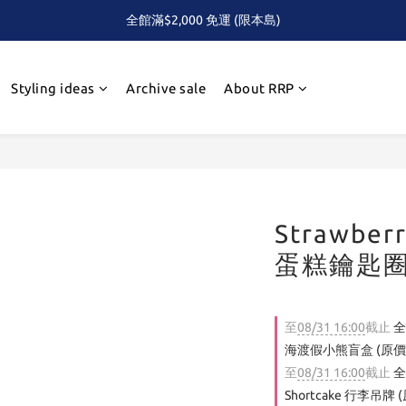
全館滿$2,000 免運 (限本島)
全館滿$2,000 免運 (限本島)
下單即贈！Care Bears 三色熊頭 便利貼組(隨機)
Styling ideas
Archive sale
About RRP
首次！！滿額再送Care Baears 山海渡假小熊盲包
全館滿$2,000 免運 (限本島)
Strawber
蛋糕鑰匙
至
08/31 16:00
截止
全
海渡假小熊盲盒 (原價$
至
08/31 16:00
截止
全
Shortcake 行李吊牌 