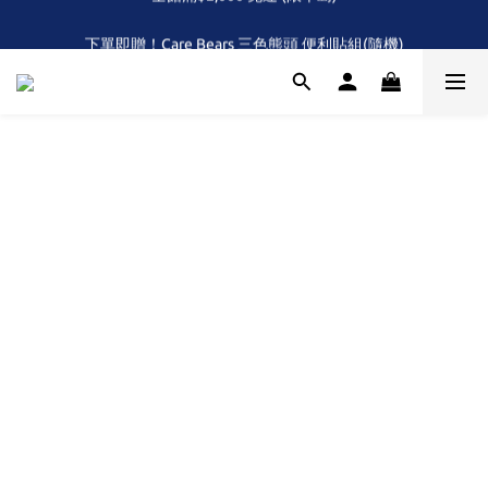
全館滿$2,000 免運 (限本島)
下單即贈！Care Bears 三色熊頭 便利貼組(隨機)
首次！！滿額再送Care Baears 山海渡假小熊盲包
全館滿$2,000 免運 (限本島)