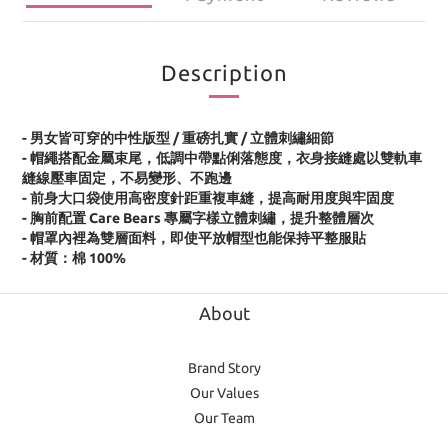
Description
- 男女皆可穿的中性版型 / 重磅扎實 / 立體刺繡細節
- 帽繩搭配金屬束尾，低調中帶點俐落態度，衣身接縫處以雙軌車
縫線壓車固定，不易變形、不跑邊
- 前身大口袋使用高密度針距重複車縫，提高耐用度與牢固度
- 胸前配置 Care Bears 專屬字樣立體刺繡，提升整體層次
- 帽罩內裡為雙層面料，即使平放帽型也能保持平整服貼
- 材質：棉 100%
About
Brand Story
Our Values
Our Team