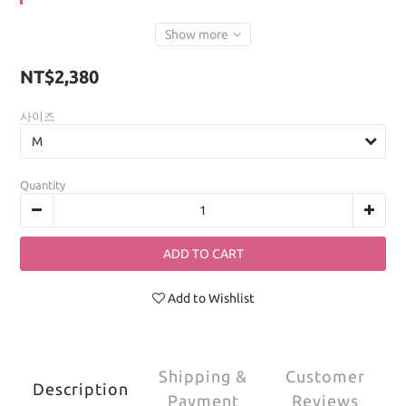
Show more
NT$2,380
사이즈
Quantity
ADD TO CART
Add to Wishlist
Shipping &
Customer
Description
Payment
Reviews