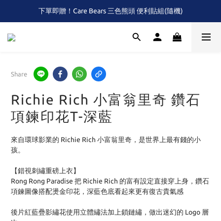
下單即贈！Care Bears 三色熊頭 便利貼組(隨機)
全館滿$2,000 免運 (限本島)
首次！！滿額再送Care Baears 山海渡假小熊盲包
全館滿$2,000 免運 (限本島)
Share
Richie Rich 小富翁里奇 鑽石
項鍊印花T-深藍
來自環球影業的 Richie Rich 小富翁里奇，是世界上最有錢的小
孩。
【錯視刺繡重磅上衣】
Rong Rong Paradise 把 Richie Rich 的富有設定直接穿上身，鑽石
項鍊圖像搭配燙金印花，深藍色底看起來更有復古貴氣感
後片紅藍疊影繡花使用立體繡法加上鎖鏈繡，做出迷幻的 Logo 層