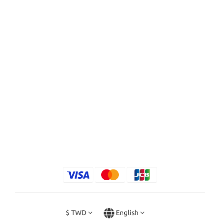
$
TWD
English