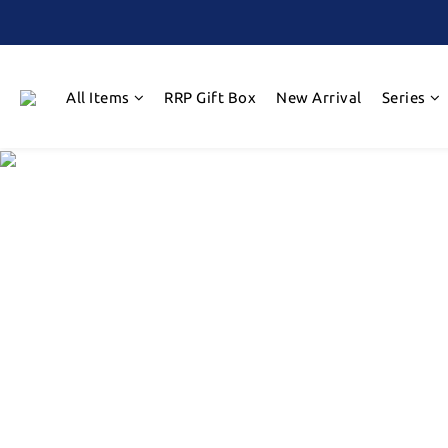
All Items
RRP Gift Box
New Arrival
Series