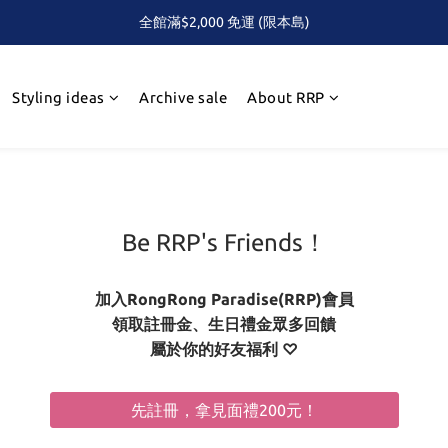
全館滿$2,000 免運 (限本島)
全館滿$2,000 免運 (限本島)
下單即贈！Care Bears 三色熊頭 便利貼組(隨機)
Styling ideas
Archive sale
About RRP
首次！！滿額再送Care Baears 山海渡假小熊盲包
全館滿$2,000 免運 (限本島)
Be RRP's Friends！
加入RongRong Paradise(RRP)會員
領取註冊金、生日禮金眾多回饋
屬於你的好友福利 ♡
先註冊，拿見面禮200元！