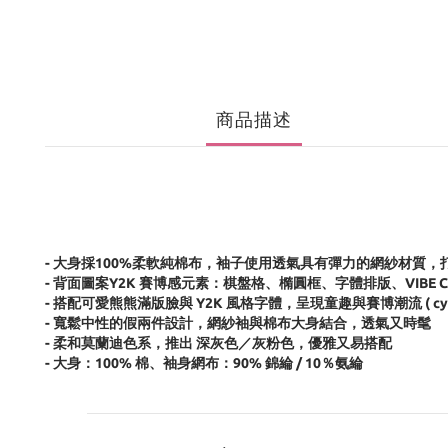
商品描述
- 大身採100%柔軟純棉布，袖子使用透氣具有彈力的網紗材質
- 背面圖案Y2K 賽博感元素：棋盤格、橢圓框、字體排版、VIBE CHEC
- 搭配可愛熊熊滿版臉與 Y2K 風格字體，呈現童趣與賽博潮流 ( cyb
- 寬鬆中性的假兩件設計，網紗袖與棉布大身結合，透氣又時髦
- 柔和莫蘭迪色系，推出 深灰色／灰粉色，優雅又易搭配
- 大身：100% 棉、袖身網布：90% 錦綸 / 10％氨綸