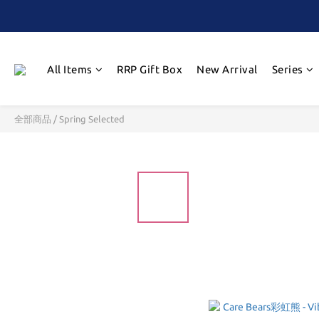
All Items
RRP Gift Box
New Arrival
Series
全部商品
/
Spring Selected