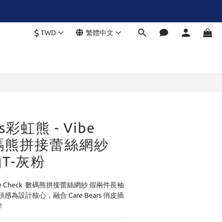
$
TWD
繁體中文
rs彩虹熊 - Vibe
 數碼熊拼接蕾絲網紗
T-灰粉
 Vibe Check  數碼熊拼接蕾絲網紗 假兩件長袖
街頭感為設計核心，融合 Care Bears 俏皮插
！