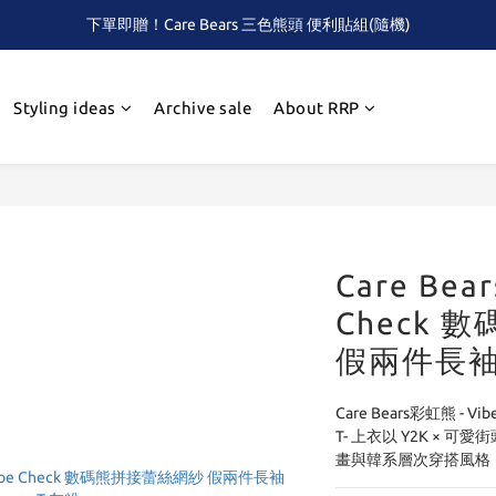
下單即贈！Care Bears 三色熊頭 便利貼組(隨機)
全館滿$2,000 免運 (限本島)
首次！！滿額再送Care Baears 山海渡假小熊盲包
Styling ideas
Archive sale
About RRP
全館滿$2,000 免運 (限本島)
Care Bea
Check
假兩件長袖
Care Bears彩虹熊 -
T- 上衣以 Y2K × 可愛
畫與韓系層次穿搭風格