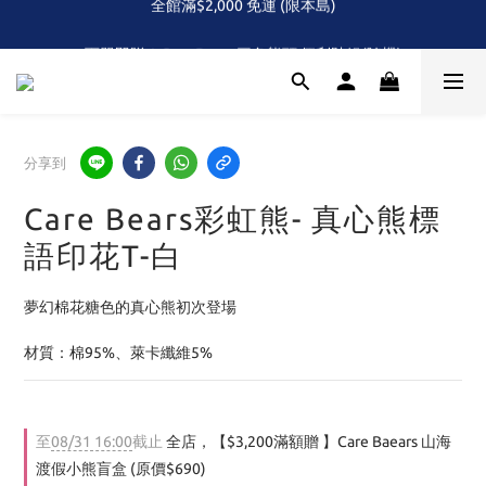
全館滿$2,000 免運 (限本島)
下單即贈！Care Bears 三色熊頭 便利貼組(隨機)
首次！！滿額再送Care Baears 山海渡假小熊盲包
全館滿$2,000 免運 (限本島)
分享到
Care Bears彩虹熊- 真心熊標
語印花T-白
夢幻棉花糖色的真心熊初次登場 
材質：棉95%、萊卡纖維5%
至
08/31 16:00
截止
全店，【$3,200滿額贈 】Care Baears 山海
渡假小熊盲盒 (原價$690)