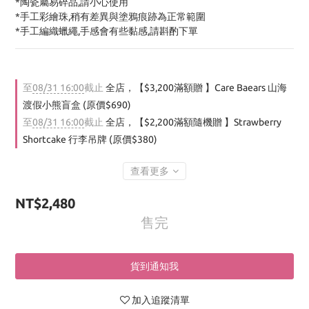
*陶瓷屬易碎品,請小心使用
*手工彩繪珠,稍有差異與塗鴉痕跡為正常範圍
*手工編織蠟繩,手感會有些黏感,請斟酌下單
至
08/31 16:00
截止
全店，【$3,200滿額贈 】Care Baears 山海
渡假小熊盲盒 (原價$690)
至
08/31 16:00
截止
全店，【$2,200滿額隨機贈 】Strawberry
Shortcake 行李吊牌 (原價$380)
查看更多
NT$2,480
售完
貨到通知我
加入追蹤清單