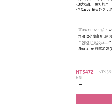
- 加大握把，更好施力
- 含Casper精美外
至
08/31 16:00
截止
全
海渡假小熊盲盒 (原價$
至
08/31 16:00
截止
全
Shortcake 行李吊牌 
NT$472
NT$59
數量