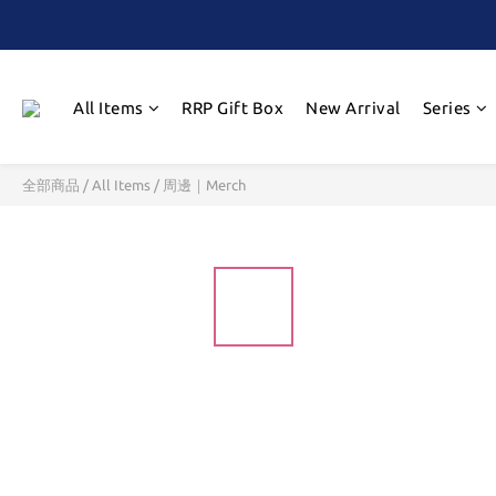
All Items
RRP Gift Box
New Arrival
Series
全部商品
/
All Items
/
周邊｜Merch