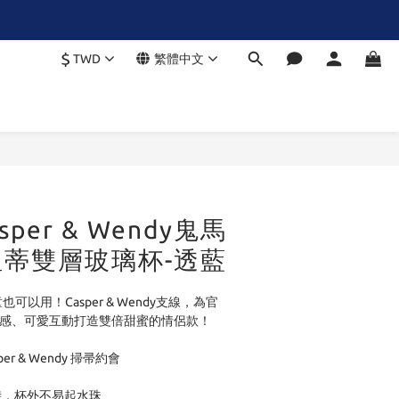
$
TWD
繁體中文
asper & Wendy鬼馬
蒂雙層玻璃杯-透藍
可以用！Casper & Wendy支線，為官
愛感、可愛互動打造雙倍甜蜜的情侶款！
r & Wendy 掃帚約會
時，杯外不易起水珠