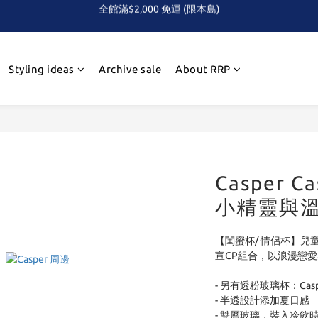
全館滿$2,000 免運 (限本島)
下單即贈！Care Bears 三色熊頭 便利貼組(隨機)
首次！！滿額再送Care Baears 山海渡假小熊盲包
Styling ideas
Archive sale
About RRP
全館滿$2,000 免運 (限本島)
Casper C
小精靈與溫
【閨蜜杯/ 情侶杯】兒童也
宣CP組合，以浪漫戀
- 另有透粉玻璃杯：Caspe
- 半透設計添加夏日感
- 雙層玻璃，裝入冷飲