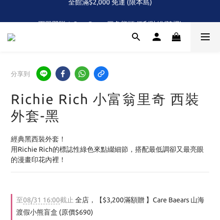
全館滿$2,000 免運 (限本島)
下單即贈！Care Bears 三色熊頭 便利貼組(隨機)
首次！！滿額再送Care Baears 山海渡假小熊盲包
全館滿$2,000 免運 (限本島)
分享到
Richie Rich 小富翁里奇 西裝
外套-黑
經典黑西裝外套！
用Richie Rich的標誌性綠色來點綴細節，搭配最低調卻又最亮眼
的漫畫印花內裡！
至
08/31 16:00
截止
全店，【$3,200滿額贈 】Care Baears 山海
渡假小熊盲盒 (原價$690)