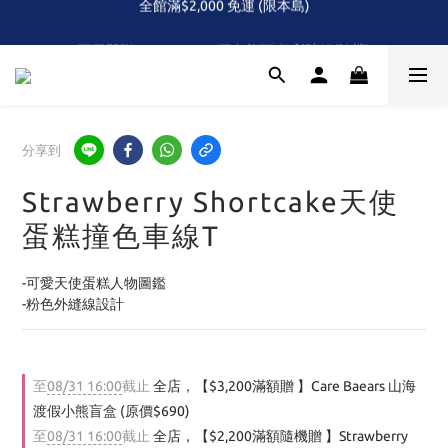
全館滿$2,000 免運 (限本島)
下單即贈！Care Bears 三色熊頭 便利貼組(隨機)
首次！！滿額再送Care Baears 山海渡假小熊盲包
全館滿$2,000 免運 (限本島)
分享到
Strawberry Shortcake天使
蛋糕撞色車線T
-可愛天使蛋糕人物圖鑑
-粉色外縫線設計
至
08/31 16:00
截止
全店，【$3,200滿額贈 】Care Baears 山海
渡假小熊盲盒 (原價$690)
至
08/31 16:00
截止
全店，【$2,200滿額隨機贈 】Strawberry