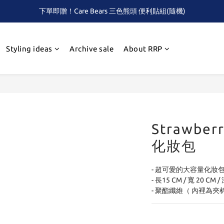
下單即贈！Care Bears 三色熊頭 便利貼組(隨機)
全館滿$2,000 免運 (限本島)
首次！！滿額再送Care Baears 山海渡假小熊盲包
Styling ideas
Archive sale
About RRP
全館滿$2,000 免運 (限本島)
Strawber
化妝包
- 超可愛的大容量化妝
- 長15 CM / 寬 20 CM /
- 聚酯纖維（ 內裡為夾