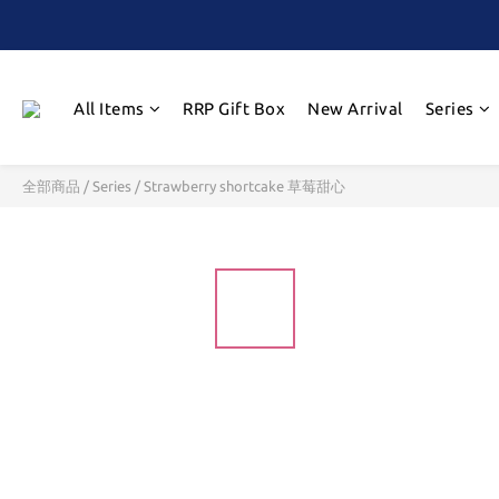
All Items
RRP Gift Box
New Arrival
Series
全部商品
/
Series
/
Strawberry shortcake 草莓甜心