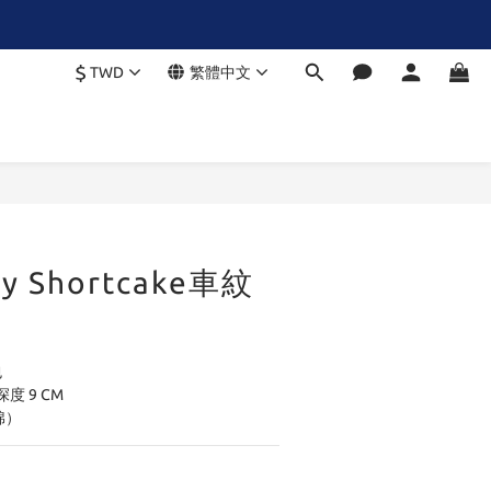
$
TWD
繁體中文
ry Shortcake車紋
包
 深度 9 CM
棉）