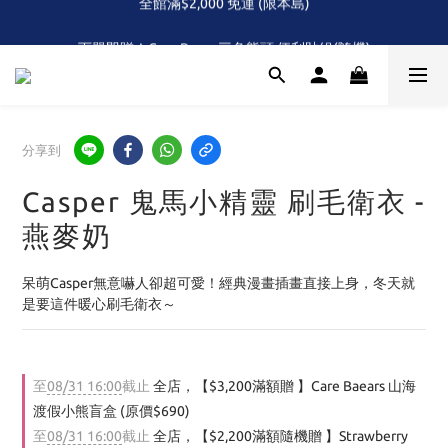
全館滿$2,000 免運 (限本島)
下單即贈！Care Bears 三色熊頭 便利貼組(隨機)
首次！！滿額再送Care Baears 山海渡假小熊盲包
全館滿$2,000 免運 (限本島)
分享到
Casper 鬼馬小精靈 刷毛衛衣 -
燕麥奶
呆萌Casper無意嚇人卻超可愛！經典漫畫插畫直接上身，冬天就
是要這件暖心刷毛衛衣～
至
08/31 16:00
截止
全店，【$3,200滿額贈 】Care Baears 山海
渡假小熊盲盒 (原價$690)
至
08/31 16:00
截止
全店，【$2,200滿額隨機贈 】Strawberry