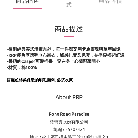
商品描述
顧客評價
式
商品描述
-復刻經典美式漫畫系列，每一件都充滿卡通靈魂與童年回憶
-RRP經典厚磅毛巾布衛衣，觸感扎實又保暖，冬季穿搭超舒適
-
呆萌的Casper
可愛插畫
，
穿在身上心情跟著開心
-材質
：
棉100%
搭配超棉柔保暖的刷毛面料, 必須收藏
About RRP
Rong Rong Paradise
寶寶寶股份有限公司
統編 / 55707424
地址 / 松山區民權東路三段170號11樓之1