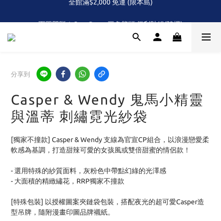
全館滿$2,000 免運 (限本島)
下單即贈！Care Bears 三色熊頭 便利貼組(隨機)
首次！！滿額再送Care Baears 山海渡假小熊盲包
全館滿$2,000 免運 (限本島)
分享到
Casper & Wendy 鬼馬小精靈
與溫蒂 刺繡霓光紗袋
[獨家不撞款] Casper & Wendy 支線為官宣CP組合，以浪漫戀愛柔
軟感為基調，打造甜辣可愛的女孩風或雙倍甜蜜的情侶款！
- 選用特殊的紗質面料，灰粉色中帶點幻綠的光澤感
- 大面積的精緻繡花，RRP獨家不撞款
[特殊包裝] 以授權圖案夾鏈袋包裝，搭配夜光的超可愛Casper造
型吊牌，隨附漫畫印圖品牌襯紙。